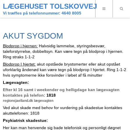
LÆGEHUSET TOLSKOVVEJ
Vi træffes på telefonnummer: 4640 8005
AKUT SYGDOM
Blodprop i hjernen:
Halvsidig lammelse, styringsbesvær,
taleforstyrrelse, dobbeltsyn. Kan være tegn på blodprop i hjernen.
Ring straks 1-1-2
Blodprop I hjertet:
akut opståede brystsmerter eller akut opstået
uforklarlig åndenød kan være tegn på blodprop I hjertet. Ring 1-1-2
hvis symptomerne ikke forsvinder i løbet af få minutter
Lægevagten
:
Efter kl 16 samt i weekender og helligdage kan lægevagten
kontaktes på telefon:
1818
regionsjaelland.dk lægevagten
Ved akut skade med behov for vurdering på skadestue kontaktes
akuttelefonen: 1818
Psykiatrisk skadestue:
Her kan man henvende sig bade telefonisk og personligt døgnet