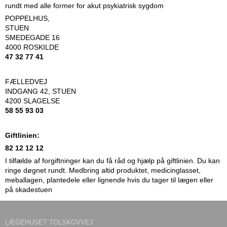
rundt med alle former for akut psykiatrisk sygdom
POPPELHUS,
STUEN
SMEDEGADE 16
4000 ROSKILDE
47 32 77 41
FÆLLEDVEJ
INDGANG 42, STUEN
4200 SLAGELSE
58 55 93 03
Giftlinien:
82 12 12 12
I tilfælde af forgiftninger kan du få råd og hjælp på giftlinien. Du kan
ringe døgnet rundt. Medbring altid produktet, medicinglasset,
meballagen, plantedele eller lignende hvis du tager til lægen eller
på skadestuen
LÆGEHUSET TOLSKOVVEJ